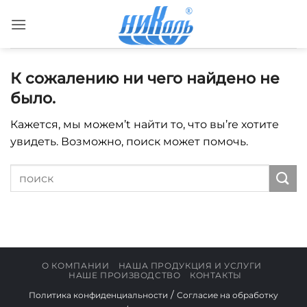
Skip
to
content
К сожалению ни чего найдено не
было.
Кажется, мы можем’t найти то, что вы’re хотите
увидеть. Возможно, поиск может помочь.
О КОМПАНИИ
НАША ПРОДУКЦИЯ И УСЛУГИ
НАШЕ ПРОИЗВОДСТВО
КОНТАКТЫ
/
Политика конфиденциальности
Согласие на обработку