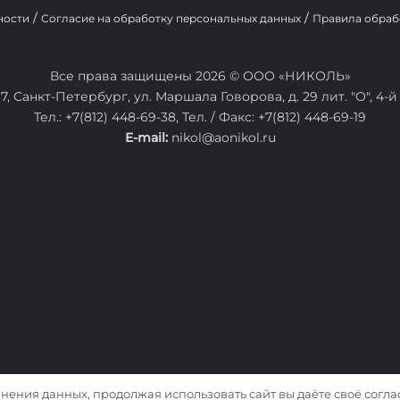
/
/
ности
Согласие на обработку персональных данных
Правила обраб
Все права защищены 2026 © ООО «НИКОЛЬ»
7, Санкт-Петербург, ул. Маршала Говорова, д. 29 лит. "О", 4-й
Тел.:
+7(812) 448-69-38
, Тел. / Факс:
+7(812) 448-69-19
E-mail:
nikol@aonikol.ru
анения данных, продолжая использовать сайт вы даёте своё согл