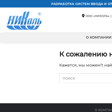
Skip
РАЗРАБОТКА СИСТЕМ ВВОДА И 
to
content
ООО «НИКОЛЬ» | 
О КОМПАНИИ
К сожалению н
Кажется, мы можем’t найт
О КОМПА